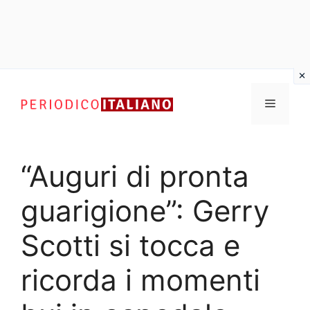
Vai
al
Menu
contenuto
“Auguri di pronta
guarigione”: Gerry
Scotti si tocca e
ricorda i momenti