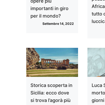
opere più
Afric
importanti in giro
tutto 
per il mondo?
luccic
Settembre 14, 2022
Storica scoperta in
Luca 
Sicilia: ecco dove
morto
si trova l’agorà più
giorn