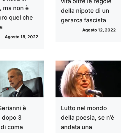
vita oltre le regole
a, ma non è
della nipote di un
oro quel che
gerarca fascista
a
Agosto 12, 2022
Agosto 18, 2022
Serianni è
Lutto nel mondo
 dopo 3
della poesia, se n’è
i di coma
andata una