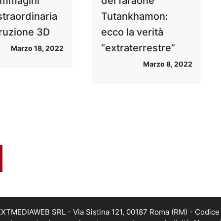
 immagini
del faraone
straordinaria
Tutankhamon:
truzione 3D
ecco la verità
“extraterrestre”
Marzo 18, 2022
Marzo 8, 2022
i NEXTMEDIAWEB SRL - Via Sistina 121, 00187 Roma (RM) - Codice 