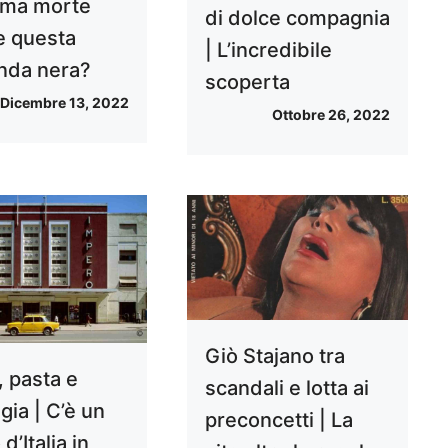
tima morte
di dolce compagnia
ce questa
| L’incredibile
nda nera?
scoperta
Dicembre 13, 2022
Ottobre 26, 2022
Giò Stajano tra
, pasta e
scandali e lotta ai
gia | C’è un
preconcetti | La
d’Italia in