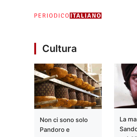
Vai
al
contenuto
Cultura
La ma
Non ci sono solo
Sando
Pandoro e