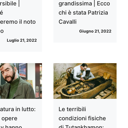
rsibile |
grandissima | Ecco
é
chi è stata Patrizia
deremo il noto
Cavalli
go
Giugno 21, 2022
Luglio 21, 2022
atura in lutto:
Le terribili
e opere
condizioni fisiche
sy hanno
di Tutankhamon: