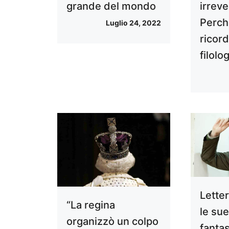
grande del mondo
irreve
Perch
Luglio 24, 2022
ricor
filolo
Letter
“La regina
le su
organizzò un colpo
fanta