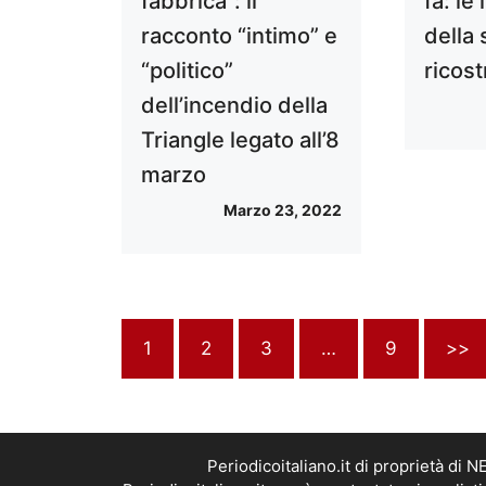
fa: le
fabbrica”: il
della 
racconto “intimo” e
ricos
“politico”
dell’incendio della
Triangle legato all’8
marzo
Marzo 23, 2022
1
2
3
…
9
>>
Periodicoitaliano.it di proprietà d