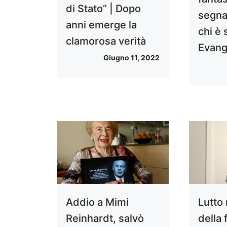
di Stato” | Dopo
segna
anni emerge la
chi è 
clamorosa verità
Evange
Giugno 11, 2022
Addio a Mimi
Lutto
Reinhardt, salvò
della 