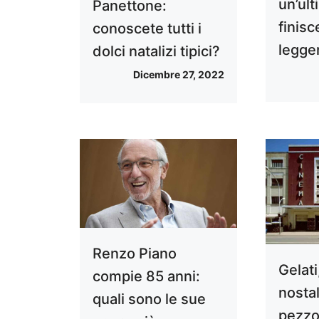
un’ul
Panettone:
finis
conoscete tutti i
legge
dolci natalizi tipici?
Dicembre 27, 2022
Renzo Piano
Gelati
compie 85 anni:
nostal
quali sono le sue
pezzo 