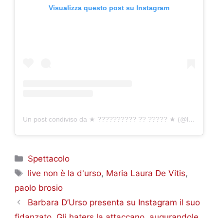
Visualizza questo post su Instagram
Un post condiviso da ★ ?????????? ?? ????? ★ (@la.devitis)
Categorie
Spettacolo
Tag
live non è la d'urso
,
Maria Laura De Vitis
,
paolo brosio
Barbara D’Urso presenta su Instagram il suo
fidanzato. Gli haters la attaccano, augurandole