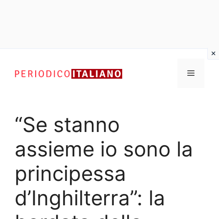
Vai
al
Menu
contenuto
“Se stanno
assieme io sono la
principessa
d’Inghilterra”: la