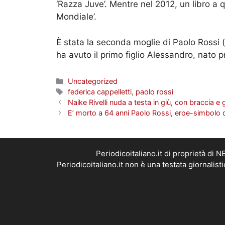
‘Razza Juve’. Mentre nel 2012, un libro a q
Mondiale’.
È stata la seconda moglie di Paolo Rossi 
ha avuto il primo figlio Alessandro, nato p
Categorie
Uncategorized
Tag
federica cappelletti
,
paolo rossi
Naike Rivelli nuda a testa in giù, con braccia 
E’ morto a 64 anni Paolo Rossi, eroe-simbolo d
Periodicoitaliano.it di proprietà d
Periodicoitaliano.it non è una testata giornalis