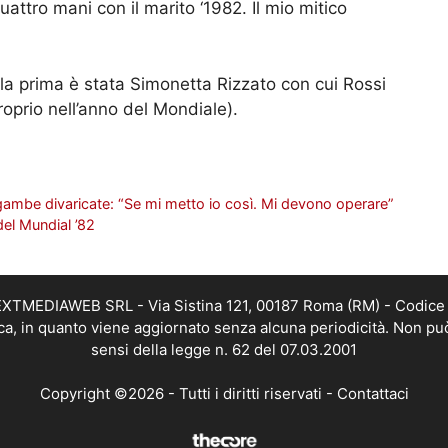
uattro mani con il marito ‘1982. Il mio mitico
(la prima è stata Simonetta Rizzato con cui Rossi
roprio nell’anno del Mondiale).
e gambe divaricate: “Se mi metto io così. Mi devono operare”
el Mundial ’82
i NEXTMEDIAWEB SRL - Via Sistina 121, 00187 Roma (RM) - Codice 
tica, in quanto viene aggiornato senza alcuna periodicità. Non pu
sensi della legge n. 62 del 07.03.2001
Copyright ©2026 - Tutti i diritti riservati -
Contattaci