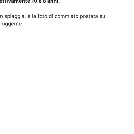
pettivamente 10 e 8 anni.
, in spiaggia, è la foto di commiato postata su
truggente