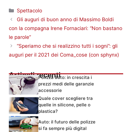
Categorie
Spettacolo
Gli auguri di buon anno di Massimo Boldi
con la compagna Irene Fornaciari: “Non bastano
le parole”
“Speriamo che si realizzino tutti i sogni”: gli
auguri per il 2021 dei Coma_cose (con sphynx)
Articoli recenti
Polizza auto: in crescita i
prezzi medi delle garanzie
accessorie
Quale cover scegliere tra
quelle in silicone, pelle o
plastica?
Auto: il futuro delle polizze
si fa sempre più digital