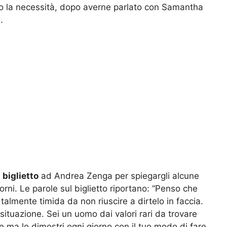
o la necessità, dopo averne parlato con Samantha
.
n
biglietto
ad Andrea Zenga per spiegargli alcune
rni. Le parole sul biglietto riportano: “Penso che
talmente timida da non riuscire a dirtelo in faccia.
situazione. Sei un uomo dai valori rari da trovare
ne ma lo dimostri ogni giorno con il tuo modo di fare