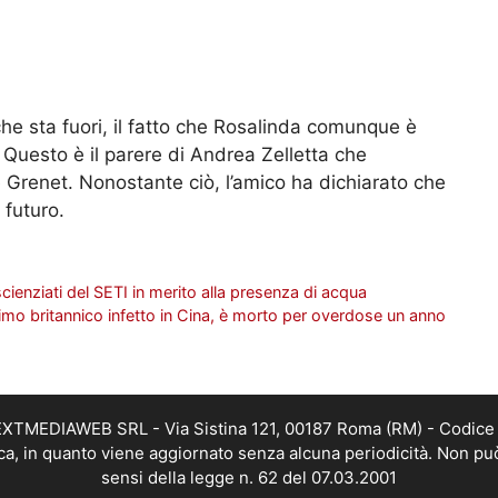
he sta fuori, il fatto che Rosalinda comunque è
 Questo è il parere di Andrea Zelletta che
renet. Nonostante ciò, l’amico ha dichiarato che
 futuro.
cienziati del SETI in merito alla presenza di acqua
rimo britannico infetto in Cina, è morto per overdose un anno
i NEXTMEDIAWEB SRL - Via Sistina 121, 00187 Roma (RM) - Codice 
tica, in quanto viene aggiornato senza alcuna periodicità. Non pu
sensi della legge n. 62 del 07.03.2001