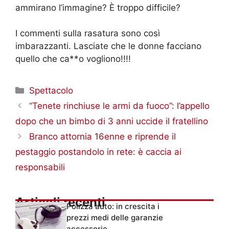
ammirano l’immagine? È troppo difficile?
I commenti sulla rasatura sono così
imbarazzanti. Lasciate che le donne facciano
quello che ca**o vogliono!!!!
Categorie
Spettacolo
“Tenete rinchiuse le armi da fuoco”: l’appello
dopo che un bimbo di 3 anni uccide il fratellino
Branco attornia 16enne e riprende il
pestaggio postandolo in rete: è caccia ai
responsabili
Articoli recenti
Polizza auto: in crescita i
prezzi medi delle garanzie
accessorie