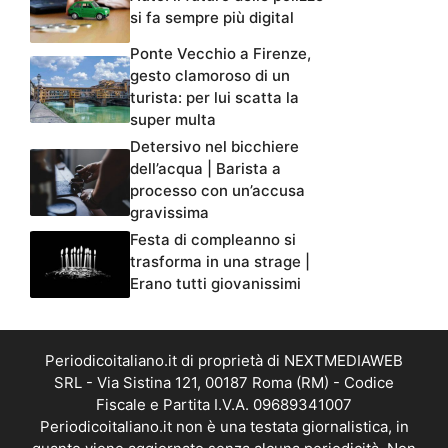
si fa sempre più digital
Ponte Vecchio a Firenze,
gesto clamoroso di un
turista: per lui scatta la
super multa
Detersivo nel bicchiere
dell’acqua | Barista a
processo con un’accusa
gravissima
Festa di compleanno si
trasforma in una strage |
Erano tutti giovanissimi
Periodicoitaliano.it di proprietà di NEXTMEDIAWEB
SRL - Via Sistina 121, 00187 Roma (RM) - Codice
Fiscale e Partita I.V.A. 09689341007
Periodicoitaliano.it non è una testata giornalistica, in