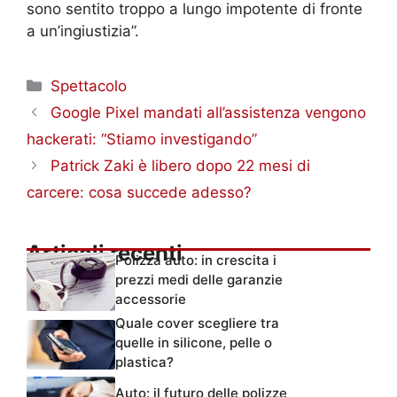
sono sentito troppo a lungo impotente di fronte
a un’ingiustizia”.
Categorie
Spettacolo
Google Pixel mandati all’assistenza vengono
hackerati: “Stiamo investigando”
Patrick Zaki è libero dopo 22 mesi di
carcere: cosa succede adesso?
Articoli recenti
Polizza auto: in crescita i
prezzi medi delle garanzie
accessorie
Quale cover scegliere tra
quelle in silicone, pelle o
plastica?
Auto: il futuro delle polizze