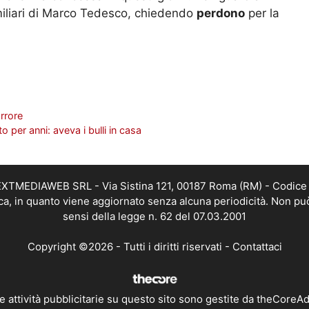
amiliari di Marco Tedesco, chiedendo
perdono
per la
orrore
o per anni: aveva i bulli in casa
i NEXTMEDIAWEB SRL - Via Sistina 121, 00187 Roma (RM) - Codice 
tica, in quanto viene aggiornato senza alcuna periodicità. Non pu
sensi della legge n. 62 del 07.03.2001
Copyright ©2026 - Tutti i diritti riservati -
Contattaci
e attività pubblicitarie su questo sito sono gestite da theCoreA