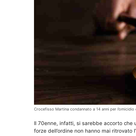
Crocefisso Martina condannato a 14 anni per l’omicidio 
Il 70enne, infatti, si sarebbe accorto che 
forze dell’ordine non hanno mai ritrovato l