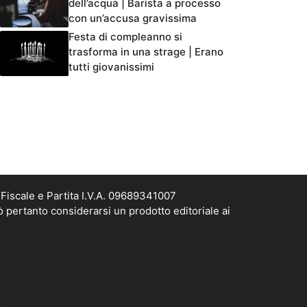
dell’acqua | Barista a processo
con un’accusa gravissima
Festa di compleanno si
trasforma in una strage | Erano
tutti giovanissimi
Fiscale e Partita I.V.A. 09689341007
ò pertanto considerarsi un prodotto editoriale ai