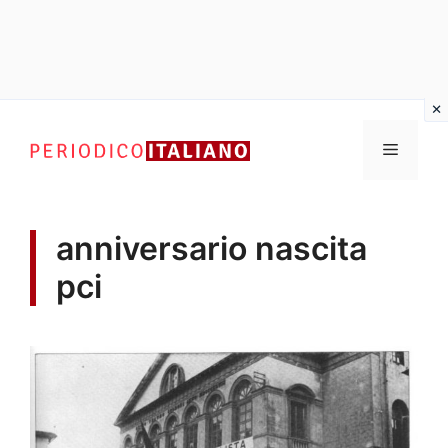
Vai
al
Menu
contenuto
anniversario nascita
pci