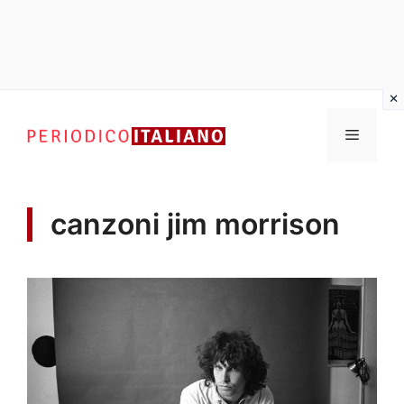
Vai
al
Menu
contenuto
canzoni jim morrison