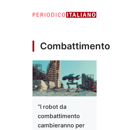
Vai
al
contenuto
Combattimento
“I robot da
combattimento
cambieranno per