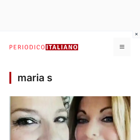
Vai
al
Menu
contenuto
maria s