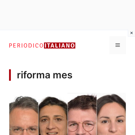
Vai
al
Menu
contenuto
riforma mes