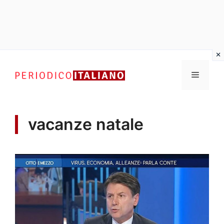
Vai
al
Menu
contenuto
vacanze natale