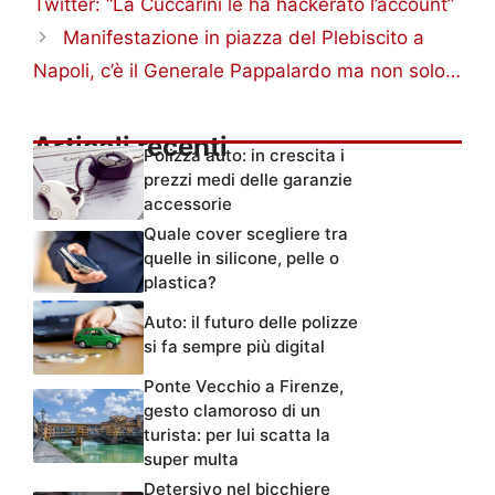
Twitter: “La Cuccarini le ha hackerato l’account”
Manifestazione in piazza del Plebiscito a
Napoli, c’è il Generale Pappalardo ma non solo…
Articoli recenti
Polizza auto: in crescita i
prezzi medi delle garanzie
accessorie
Quale cover scegliere tra
quelle in silicone, pelle o
plastica?
Auto: il futuro delle polizze
si fa sempre più digital
Ponte Vecchio a Firenze,
gesto clamoroso di un
turista: per lui scatta la
super multa
Detersivo nel bicchiere