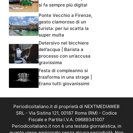
si fa sempre più digital
Ponte Vecchio a Firenze,
gesto clamoroso di un
turista: per lui scatta la
super multa
Detersivo nel bicchiere
dell’acqua | Barista a
processo con un’accusa
gravissima
Festa di compleanno si
trasforma in una strage |
Erano tutti giovanissimi
Periodicoitaliano.it di proprietà di NEXTMEDIAWEB
SRL - Via Sistina 121, 00187 Roma (RM) - Codice
Fiscale e Partita I.V.A. 09689341007
Periodicoitaliano.it non è una testata giornalistica, in
quanto viene aggiornato senza alcuna periodicità. Non