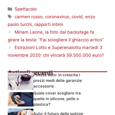
Categorie
Spettacolo
Tag
carmen russo
,
coronavirus
,
covid
,
enzo
paolo turchi
,
rapporti intimi
Miriam Leone, la foto dal backstage fa
girare la testa: “Fai sciogliere il ghiaccio artico”
Estrazioni Lotto e Superenalotto martedì 3
novembre 2020: chi vincerà 59.500.000 euro?
Articoli recenti
Polizza auto: in crescita i
prezzi medi delle garanzie
accessorie
Quale cover scegliere tra
quelle in silicone, pelle o
plastica?
Auto: il futuro delle polizze