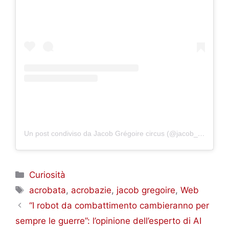
Un post condiviso da Jacob Grégoire circus (@jacob_acrobat)
Categorie
Curiosità
Tag
acrobata
,
acrobazie
,
jacob gregoire
,
Web
“I robot da combattimento cambieranno per
sempre le guerre”: l’opinione dell’esperto di AI