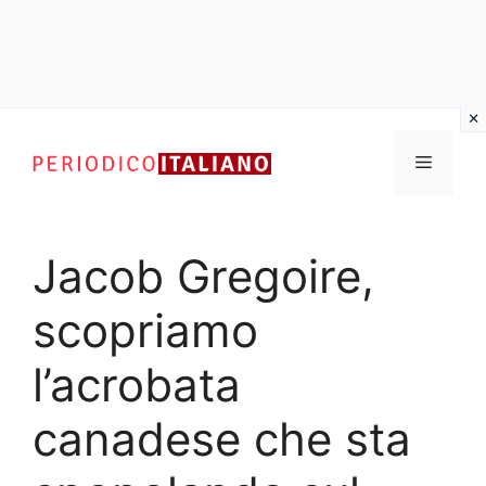
Vai
al
Menu
contenuto
Jacob Gregoire,
scopriamo
l’acrobata
canadese che sta