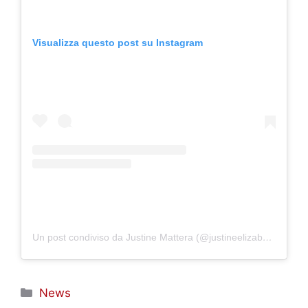
Visualizza questo post su Instagram
Un post condiviso da Justine Mattera (@justineelizabethmattera)
Categorie
News