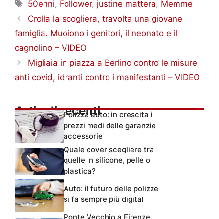
Tag
50enni
,
Follower
,
justine mattera
,
Memme
Crolla la scogliera, travolta una giovane
famiglia. Muoiono i genitori, il neonato e il
cagnolino – VIDEO
Migliaia in piazza a Berlino contro le misure
anti covid, idranti contro i manifestanti – VIDEO
Articoli recenti
Polizza auto: in crescita i
prezzi medi delle garanzie
accessorie
Quale cover scegliere tra
quelle in silicone, pelle o
plastica?
Auto: il futuro delle polizze
si fa sempre più digital
Ponte Vecchio a Firenze,