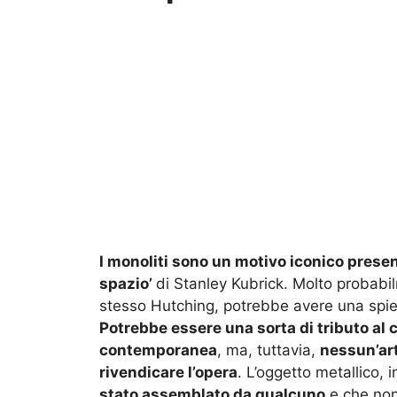
I monoliti sono un motivo iconico presen
spazio’
di Stanley Kubrick. Molto probabi
stesso Hutching, potrebbe avere una spieg
Potrebbe essere una sorta di tributo al 
contemporanea
, ma, tuttavia,
nessun’art
rivendicare l’opera
. L’oggetto metallico, i
stato assemblato da qualcuno
e che non 