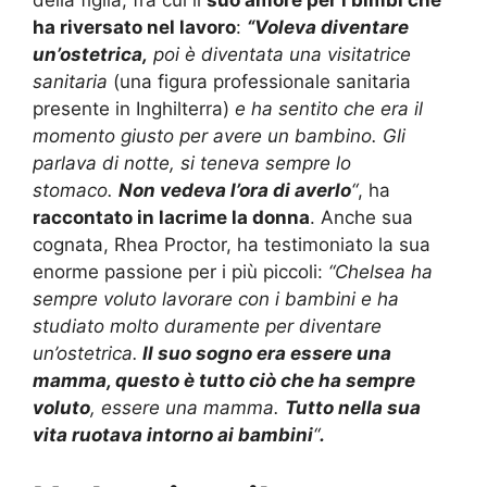
della figlia, fra cui il
suo amore per i bimbi che
ha riversato nel lavoro
:
“
Voleva diventare
un’ostetrica,
poi è diventata una visitatrice
sanitaria
(una figura professionale sanitaria
presente in Inghilterra)
e ha sentito che era il
momento giusto per avere un bambino.
Gli
parlava di notte, si teneva sempre lo
stomaco.
Non vedeva l’ora di averlo
“
, ha
raccontato in lacrime la donna
. Anche sua
cognata, Rhea Proctor, ha testimoniato la sua
enorme passione per i più piccoli:
“Chelsea ha
sempre voluto lavorare con i bambini e ha
studiato molto duramente per diventare
un’ostetrica.
Il suo sogno era essere una
mamma, questo è tutto ciò che ha sempre
voluto
, essere una mamma.
Tutto nella sua
vita ruotava intorno ai bambini
“
.