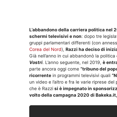
L’abbandono della carriera politica nel 
schermi televisivi e non
: dopo tre legisl
gruppi parlamentari differenti (con anness
Corea del Nord
),
Razzi ha deciso di iniz
Già nell’anno in cui abbandonò la politica
Vostri
.
L’anno seguente, nel 2019,
è entr
parte ancora oggi come
“tribuno del pop
ricorrente
in programmi televisivi quali
“N
un video e l’altro e fra le varie riprese d
che è Razzi
si è impegnato in sponsorizza
volto della campagna 2020 di Bakeka.it, q