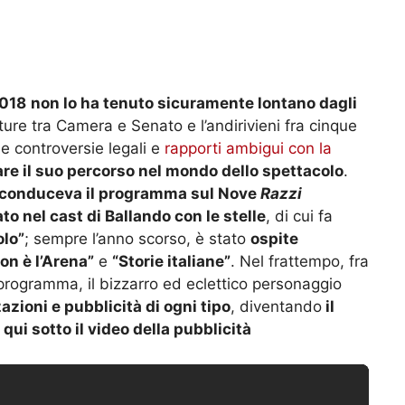
2018
non lo ha tenuto sicuramente lontano dagli
ature tra Camera e Senato e l’andirivieni fra cinque
e controversie legali e
rapporti ambigui con la
iare il suo percorso nel mondo dello spettacolo
.
conduceva il programma sul Nove
Razzi
ato nel cast di Ballando con le stelle
, di cui fa
olo”
; sempre l’anno scorso, è stato
ospite
on è l’Arena”
e
“Storie italiane”
. Nel frattempo, fra
el programma, il bizzarro ed eclettico personaggio
zioni e pubblicità di ogni tipo
, diventando
il
ui sotto il video della pubblicità