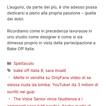
L’augurio, da parte dei più, è che adesso possa
dedicarsi a pieno alla propria passione – quella
dei dolci.
Ricordiamo come in precedenza lavorasse in
uno studio come designer e come si sia
dimessa proprio in vista della partecipazione a
Bake Off Italia.
Categorie
Spettacolo
Tag
bake off italia 8
,
sara moalli
Mette in vendita su OnlyFans video di se
stessa nuda da bimba: YouTuber da 3 milioni di
iscritti nei guai
The Voice Senior vince l’audience e i
commenti sono tutti positivi. Anche quello di