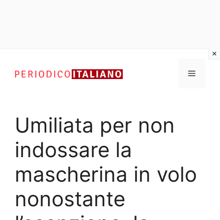
Vai
al
Menu
contenuto
Umiliata per non
indossare la
mascherina in volo
nonostante