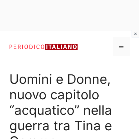
Vai
al
Menu
contenuto
Uomini e Donne,
nuovo capitolo
“acquatico” nella
guerra tra Tina e