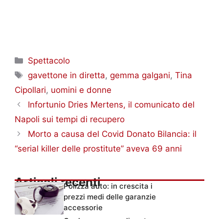
Categorie
Spettacolo
Tag
gavettone in diretta
,
gemma galgani
,
Tina
Cipollari
,
uomini e donne
Infortunio Dries Mertens, il comunicato del
Napoli sui tempi di recupero
Morto a causa del Covid Donato Bilancia: il
“serial killer delle prostitute” aveva 69 anni
Articoli recenti
Polizza auto: in crescita i
prezzi medi delle garanzie
accessorie