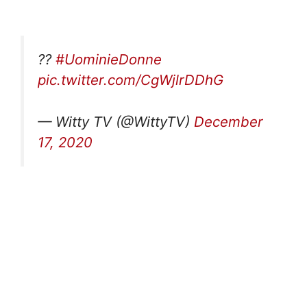
??
#UominieDonne
pic.twitter.com/CgWjlrDDhG
— Witty TV (@WittyTV)
December
17, 2020