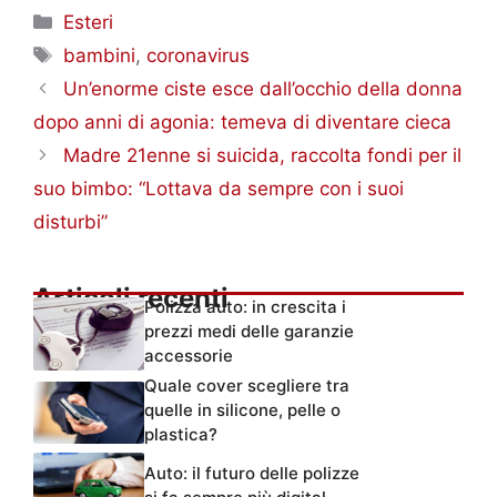
Categorie
Esteri
Tag
bambini
,
coronavirus
Un’enorme ciste esce dall’occhio della donna
dopo anni di agonia: temeva di diventare cieca
Madre 21enne si suicida, raccolta fondi per il
suo bimbo: “Lottava da sempre con i suoi
disturbi”
Articoli recenti
Polizza auto: in crescita i
prezzi medi delle garanzie
accessorie
Quale cover scegliere tra
quelle in silicone, pelle o
plastica?
Auto: il futuro delle polizze