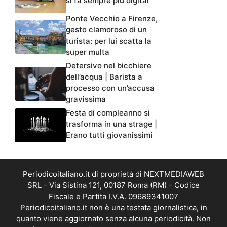
si fa sempre più digital
Ponte Vecchio a Firenze,
gesto clamoroso di un
turista: per lui scatta la
super multa
Detersivo nel bicchiere
dell’acqua | Barista a
processo con un’accusa
gravissima
Festa di compleanno si
trasforma in una strage |
Erano tutti giovanissimi
Periodicoitaliano.it di proprietà di NEXTMEDIAWEB
SRL - Via Sistina 121, 00187 Roma (RM) - Codice
Fiscale e Partita I.V.A. 09689341007
Periodicoitaliano.it non è una testata giornalistica, in
quanto viene aggiornato senza alcuna periodicità. Non