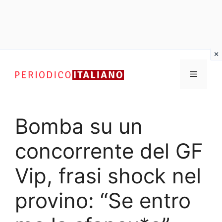
Vai
al
Menu
contenuto
Bomba su un
concorrente del GF
Vip, frasi shock nel
provino: “Se entro