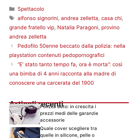
Categorie
Spettacolo
Tag
alfonso signorini
,
andrea zelletta
,
casa chi
,
grande fratello vip
,
Natalia Paragoni
,
provino
andrea zelletta
Pedofilo 50enne beccato dalla polizia: nella
playstation contenuti pedopornografici
“E’ stato tanto tempo fa, ora è morta”: così
una bimba di 4 anni racconta alla madre di
conoscere una carcerata del 1900
Articoli recenti
Polizza auto: in crescita i
prezzi medi delle garanzie
accessorie
Quale cover scegliere tra
quelle in silicone, pelle o