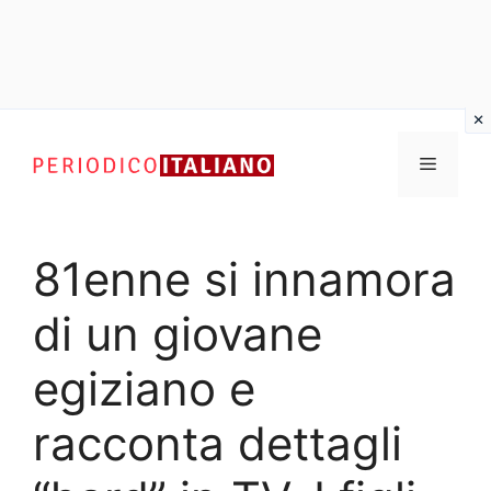
Vai
al
Menu
contenuto
81enne si innamora
di un giovane
egiziano e
racconta dettagli