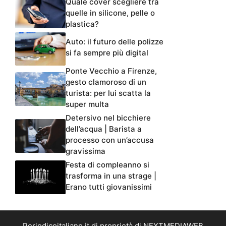
Quale cover scegliere tra
quelle in silicone, pelle o
plastica?
Auto: il futuro delle polizze
si fa sempre più digital
Ponte Vecchio a Firenze,
gesto clamoroso di un
turista: per lui scatta la
super multa
Detersivo nel bicchiere
dell’acqua | Barista a
processo con un’accusa
gravissima
Festa di compleanno si
trasforma in una strage |
Erano tutti giovanissimi
Periodicoitaliano.it di proprietà di NEXTMEDIAWEB