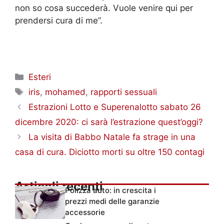
non so cosa succederà. Vuole venire qui per
prendersi cura di me”.
Categorie
Esteri
Tag
iris
,
mohamed
,
rapporti sessuali
Estrazioni Lotto e Superenalotto sabato 26
dicembre 2020: ci sarà l’estrazione quest’oggi?
La visita di Babbo Natale fa strage in una
casa di cura. Diciotto morti su oltre 150 contagi
Articoli recenti
Polizza auto: in crescita i
prezzi medi delle garanzie
accessorie