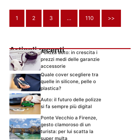
1
2
3
…
110
>>
Articoli recenti
Polizza auto: in crescita i
prezzi medi delle garanzie
accessorie
Quale cover scegliere tra
quelle in silicone, pelle o
plastica?
Auto: il futuro delle polizze
si fa sempre più digital
Ponte Vecchio a Firenze,
gesto clamoroso di un
turista: per lui scatta la
super multa