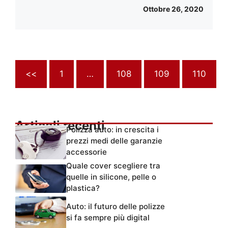
Ottobre 26, 2020
<<
1
…
108
109
110
Articoli recenti
Polizza auto: in crescita i
prezzi medi delle garanzie
accessorie
Quale cover scegliere tra
quelle in silicone, pelle o
plastica?
Auto: il futuro delle polizze
si fa sempre più digital