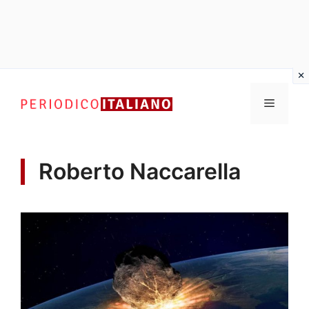
Vai
al
Menu
contenuto
Roberto Naccarella