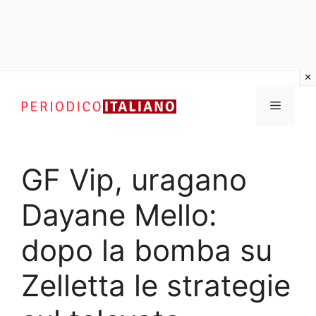
Vai
al
Menu
contenuto
GF Vip, uragano
Dayane Mello:
dopo la bomba su
Zelletta le strategie