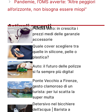
Pandemie, l’OMS avverte: “Altre peggiori
all’orizzonte, non bisogna essere miopi”
Articoli recenti
Polizza auto: in crescita i
prezzi medi delle garanzie
accessorie
Quale cover scegliere tra
quelle in silicone, pelle o
plastica?
Auto: il futuro delle polizze
si fa sempre più digital
Ponte Vecchio a Firenze,
gesto clamoroso di un
turista: per lui scatta la
super multa
Detersivo nel bicchiere
dell’acqua | Barista a