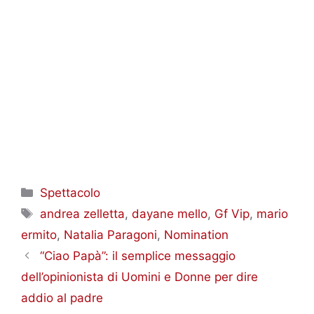
Categorie
Spettacolo
Tag
andrea zelletta
,
dayane mello
,
Gf Vip
,
mario
ermito
,
Natalia Paragoni
,
Nomination
“Ciao Papà”: il semplice messaggio
dell’opinionista di Uomini e Donne per dire
addio al padre