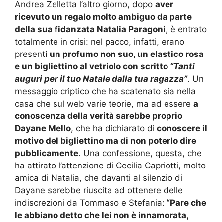
Andrea Zelletta l’altro giorno, dopo
aver
ricevuto un regalo molto ambiguo da parte
della sua fidanzata Natalia Paragoni
, è entrato
totalmente in crisi: nel pacco, infatti, erano
present
i un profumo non suo, un elastico rosa
e un bigliettino al vetriolo con scritto
“Tanti
auguri per il tuo Natale dalla tua ragazza”
. Un
messaggio criptico che ha scatenato sia nella
casa che sul web varie teorie, ma ad essere
a
conoscenza della verità sarebbe proprio
Dayane Mello
, che ha dichiarato di
conoscere il
motivo del bigliettino ma di non poterlo dire
pubblicamente
. Una confessione, questa, che
ha attirato l’attenzione di Cecilia Capriotti, molto
amica di Natalia, che davanti al silenzio di
Dayane sarebbe riuscita ad ottenere delle
indiscrezioni da Tommaso e Stefania:
“Pare che
le abbiano detto che lei non è innamorata,