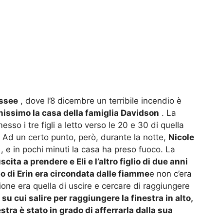
ssee
, dove l’8 dicembre un terribile incendio è
hissimo la casa della famiglia Davidson
.
La
so i tre figli a letto verso le 20 e 30 di quella
.
Ad un certo punto, però, durante la notte,
Nicole
, e in pochi minuti la casa ha preso fuoco.
La
uscita a prendere e Eli e l’altro figlio di due anni
to di Erin era circondata dalle fiamme
e non c’era
ione era quella di uscire e cercare di raggiungere
su cui salire per raggiungere la finestra in alto,
stra è stato in grado di afferrarla dalla sua