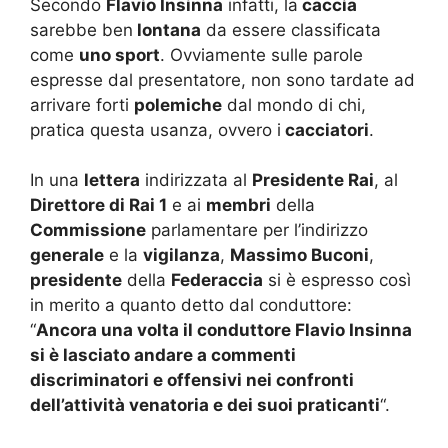
Secondo
Flavio Insinna
infatti, la
caccia
sarebbe ben
lontana
da essere classificata
come
uno sport
. Ovviamente sulle parole
espresse dal presentatore, non sono tardate ad
arrivare forti
polemiche
dal mondo di chi,
pratica questa usanza, ovvero i
cacciatori
.
In una
lettera
indirizzata al
Presidente Rai
, al
Direttore di Rai 1
e ai
membri
della
Commissione
parlamentare per l’indirizzo
generale
e la
vigilanza
,
Massimo Buconi
,
presidente
della
Federaccia
si è espresso così
in merito a quanto detto dal conduttore:
“
Ancora una volta il conduttore Flavio Insinna
si è lasciato andare a commenti
discriminatori e offensivi nei confronti
dell’attività venatoria e dei suoi praticanti
“.