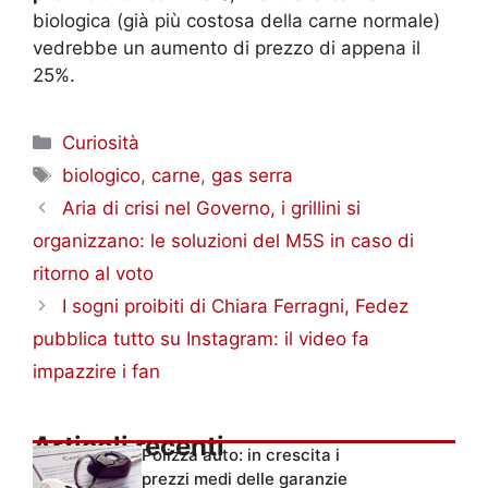
biologica (già più costosa della carne normale)
vedrebbe un aumento di prezzo di appena il
25%.
Categorie
Curiosità
Tag
biologico
,
carne
,
gas serra
Aria di crisi nel Governo, i grillini si
organizzano: le soluzioni del M5S in caso di
ritorno al voto
I sogni proibiti di Chiara Ferragni, Fedez
pubblica tutto su Instagram: il video fa
impazzire i fan
Articoli recenti
Polizza auto: in crescita i
prezzi medi delle garanzie