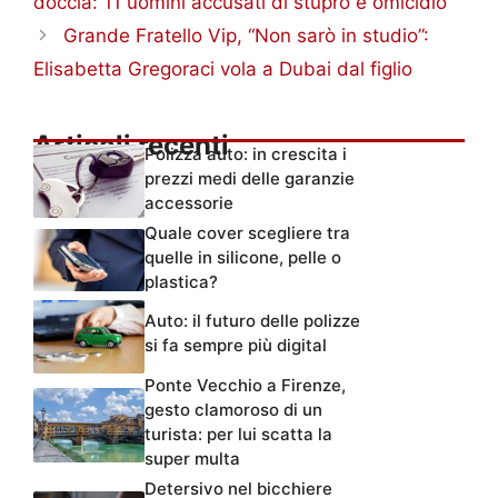
doccia: 11 uomini accusati di stupro e omicidio
Grande Fratello Vip, “Non sarò in studio”:
Elisabetta Gregoraci vola a Dubai dal figlio
Articoli recenti
Polizza auto: in crescita i
prezzi medi delle garanzie
accessorie
Quale cover scegliere tra
quelle in silicone, pelle o
plastica?
Auto: il futuro delle polizze
si fa sempre più digital
Ponte Vecchio a Firenze,
gesto clamoroso di un
turista: per lui scatta la
super multa
Detersivo nel bicchiere