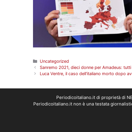
Categorie
Uncategorized
Sanremo 2021, dieci donne per Amadeus: tutti 
Luca Ventre, il caso dell’italiano morto dopo a
Periodicoitaliano.it di proprietà d
Periodicoitaliano.it non è una testata giornalis