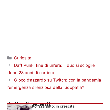
Categorie
Curiosità
Daft Punk, fine di un’era: il duo si scioglie
dopo 28 anni di carriera
Gioco d’azzardo su Twitch: con la pandemia
l’emergenza silenziosa della ludopatia?
Articoli recenti
Polizza auto: in crescita i