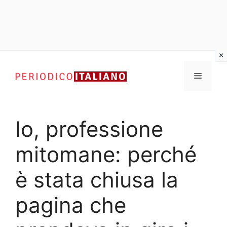
Vai
al
Menu
contenuto
Io, professione
mitomane: perché
è stata chiusa la
pagina che