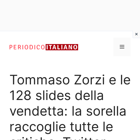
Vai
al
Menu
contenuto
Tommaso Zorzi e le
128 slides della
vendetta: la sorella
raccoglie tutte le