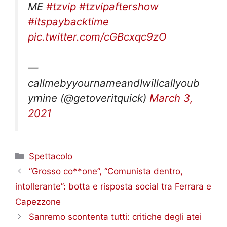
#itspaybacktime
pic.twitter.com/cGBcxqc9zO
—
callmebyyournameandIwillcallyoub
ymine (@getoveritquick)
March 3,
2021
Categorie
Spettacolo
“Grosso co**one”, “Comunista dentro,
intollerante”: botta e risposta social tra Ferrara e
Capezzone
Sanremo scontenta tutti: critiche degli atei
sul gesto di Amadeus e dei cristiani