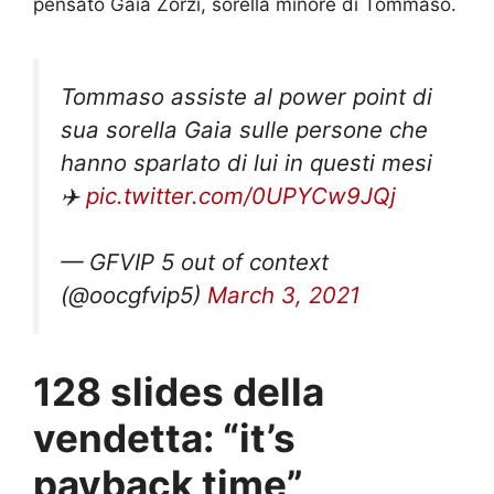
pensato Gaia Zorzi, sorella minore di Tommaso.
Tommaso assiste al power point di
sua sorella Gaia sulle persone che
hanno sparlato di lui in questi mesi
✈️
pic.twitter.com/0UPYCw9JQj
— GFVIP 5 out of context
(@oocgfvip5)
March 3, 2021
128 slides della
vendetta: “it’s
payback time”