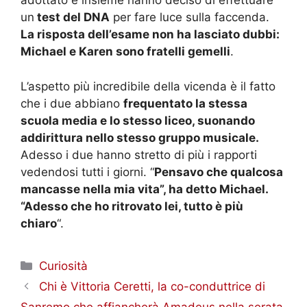
adottato e insieme hanno deciso di effettuare
un
test del DNA
per fare luce sulla faccenda.
La risposta dell’esame non ha lasciato dubbi:
Michael e Karen sono fratelli gemelli
.
L’aspetto più incredibile della vicenda è il fatto
che i due abbiano
frequentato la stessa
scuola media e lo stesso liceo, suonando
addirittura nello stesso gruppo musicale.
Adesso i due hanno stretto di più i rapporti
vedendosi tutti i giorni. “
Pensavo che qualcosa
mancasse nella mia vita”, ha detto Michael.
“Adesso che ho ritrovato lei, tutto è più
chiaro
“.
Categorie
Curiosità
Chi è Vittoria Ceretti, la co-conduttrice di
Sanremo che affiancherà Amadeus nella serata