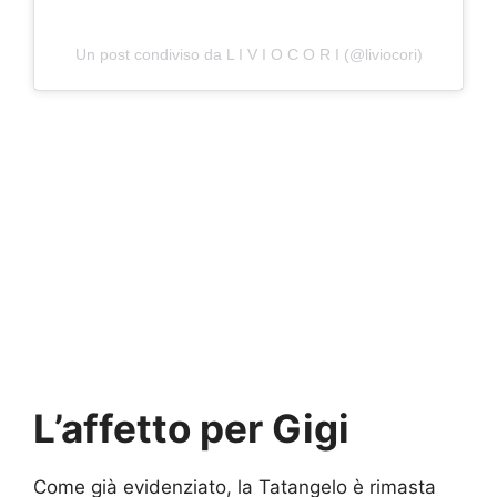
Un post condiviso da L I V I O C O R I (@liviocori)
L’affetto per Gigi
Come già evidenziato, la Tatangelo è rimasta