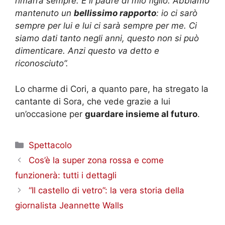
rimarrà sempre. È il padre di mio figlio. Abbiamo
mantenuto un
bellissimo rapporto
: io ci sarò
sempre per lui e lui ci sarà sempre per me. Ci
siamo dati tanto negli anni, questo non si può
dimenticare. Anzi questo va detto e
riconosciuto”.
Lo charme di Cori, a quanto pare, ha stregato la
cantante di Sora, che vede grazie a lui
un’occasione per
guardare insieme al futuro
.
Categorie
Spettacolo
Cos’è la super zona rossa e come
funzionerà: tutti i dettagli
“Il castello di vetro”: la vera storia della
giornalista Jeannette Walls