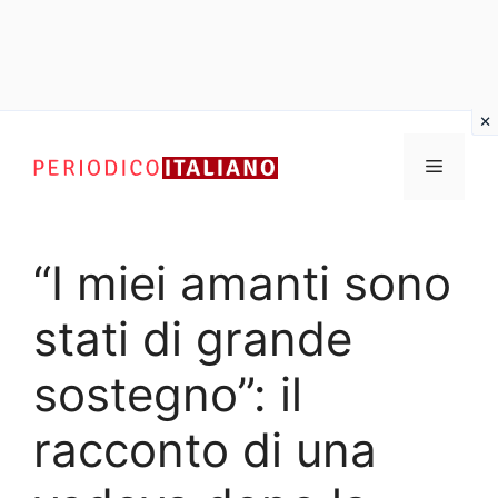
Vai
al
Menu
contenuto
“I miei amanti sono
stati di grande
sostegno”: il
racconto di una