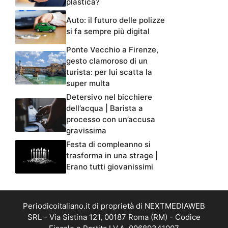
plastica?
Auto: il futuro delle polizze
si fa sempre più digital
Ponte Vecchio a Firenze,
gesto clamoroso di un
turista: per lui scatta la
super multa
Detersivo nel bicchiere
dell’acqua | Barista a
processo con un’accusa
gravissima
Festa di compleanno si
trasforma in una strage |
Erano tutti giovanissimi
Periodicoitaliano.it di proprietà di NEXTMEDIAWEB
SRL - Via Sistina 121, 00187 Roma (RM) - Codice