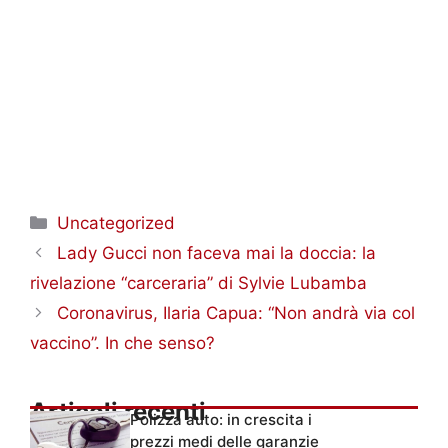
Categorie
Uncategorized
Lady Gucci non faceva mai la doccia: la
rivelazione “carceraria” di Sylvie Lubamba
Coronavirus, Ilaria Capua: “Non andrà via col
vaccino”. In che senso?
Articoli recenti
Polizza auto: in crescita i
prezzi medi delle garanzie