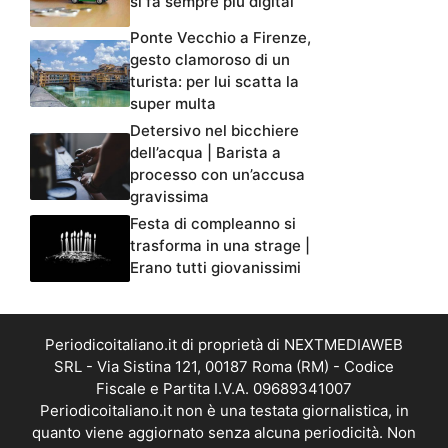
si fa sempre più digital
Ponte Vecchio a Firenze,
gesto clamoroso di un
turista: per lui scatta la
super multa
Detersivo nel bicchiere
dell’acqua | Barista a
processo con un’accusa
gravissima
Festa di compleanno si
trasforma in una strage |
Erano tutti giovanissimi
Periodicoitaliano.it di proprietà di NEXTMEDIAWEB
SRL - Via Sistina 121, 00187 Roma (RM) - Codice
Fiscale e Partita I.V.A. 09689341007
Periodicoitaliano.it non è una testata giornalistica, in
quanto viene aggiornato senza alcuna periodicità. Non