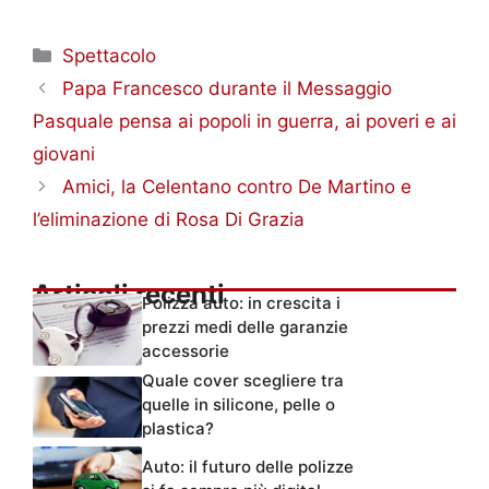
Categorie
Spettacolo
Papa Francesco durante il Messaggio
Pasquale pensa ai popoli in guerra, ai poveri e ai
giovani
Amici, la Celentano contro De Martino e
l’eliminazione di Rosa Di Grazia
Articoli recenti
Polizza auto: in crescita i
prezzi medi delle garanzie
accessorie
Quale cover scegliere tra
quelle in silicone, pelle o
plastica?
Auto: il futuro delle polizze