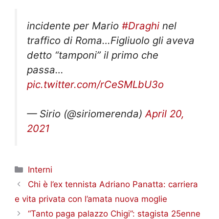
incidente per Mario
#Draghi
nel
traffico di Roma…Figliuolo gli aveva
detto “tamponi” il primo che
passa…
pic.twitter.com/rCeSMLbU3o
— Sirio (@siriomerenda)
April 20,
2021
Categorie
Interni
Chi è l’ex tennista Adriano Panatta: carriera
e vita privata con l’amata nuova moglie
“Tanto paga palazzo Chigi”: stagista 25enne