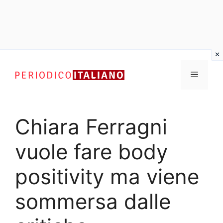
Vai
al
Menu
contenuto
Chiara Ferragni
vuole fare body
positivity ma viene
sommersa dalle