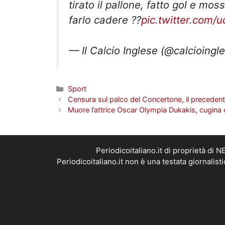
farlo cadere ??
pic.twitter.com/
— Il Calcio Inglese (@calcioingl
Categorie
Sport
Censura sul palco del Concertone, il precedente
Muore l’attrice Oscar Olympia Dukakis, cugina 
Periodicoitaliano.it di proprietà d
Periodicoitaliano.it non è una testata giornalis