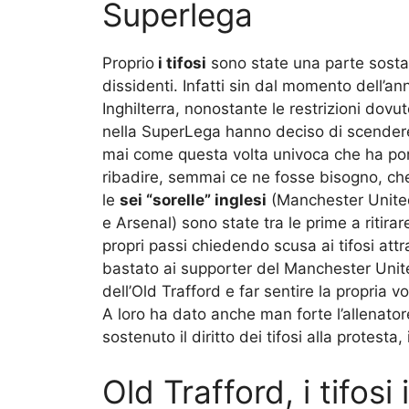
Superlega
Proprio
i tifosi
sono state una parte sostanz
dissidenti. Infatti sin dal momento dell’an
Inghilterra, nonostante le restrizioni dovu
nella SuperLega hanno deciso di scendere 
mai come questa volta univoca che ha porta
ribadire, semmai ce ne fosse bisogno, che
le
sei “sorelle” inglesi
(Manchester United
e Arsenal) sono state tra le prime a ritira
propri passi chiedendo scusa ai tifosi att
bastato ai supporter del Manchester Unite
dell’Old Trafford e far sentire la propria 
A loro ha dato anche man forte l’allenato
sostenuto il diritto dei tifosi alla protesta
Old Trafford, i tifos