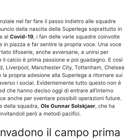
iale nel far fare il passo indietro alle squadre
nuncio della nascita della Superlega soprattutto in
te al
Covid-19
, i fan delle varie squadre coinvolte
in piazza e far sentire la propria voce. Una voce
to tifoserie, anche avversarie, a unirsi per
 il calcio è prima passione e poi guadagno. E così
, Liverpool, Manchester City, Tottenham, Chelsea
re la propria adesione alla Superlega a ritornare sui
raverso i social. Evidentemente tutto questo non è
d che hanno deciso oggi di entrare all’interno
voce anche per sventare possibili operazioni future.
re della squadra,
Ole Gunnar Solskjaer
, che ha
, invitandoli però a metodi pacifici.
i invadono il campo prima