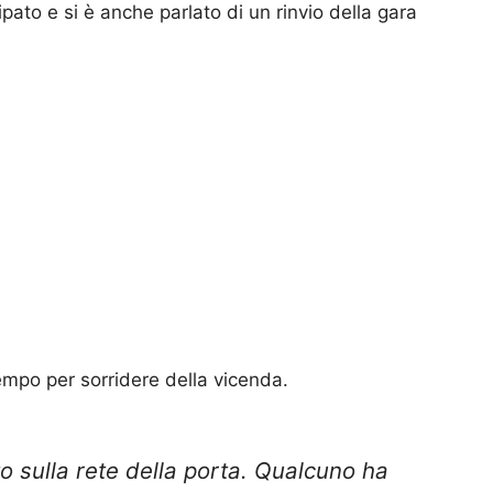
pato e si è anche parlato di un rinvio della gara
empo per sorridere della vicenda.
to sulla rete della porta. Qualcuno ha
sso la rete quel tanto che bastava per