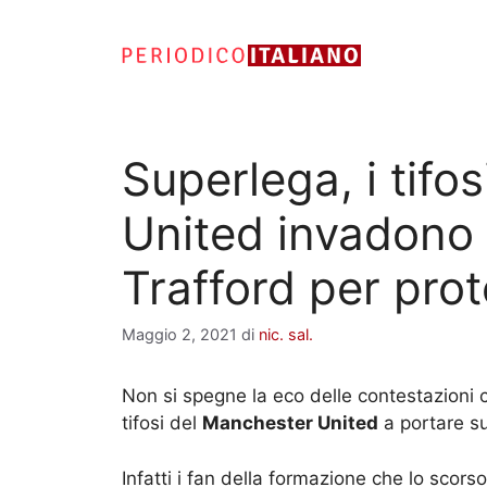
Vai
al
contenuto
Superlega, i tifo
United invadono 
Trafford per pro
Maggio 2, 2021
di
nic. sal.
Non si spegne la eco delle contestazioni 
tifosi del
Manchester United
a portare su
Infatti i fan della formazione che lo scors