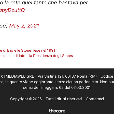
uqpyDzuttO
ese)
May 2, 2021
 di Elio e le Storie Tese nel 1991
di un candidato alla Presidenza degli States
i NEXTMEDIAWEB SRL - Via Sistina 121, 00187 Roma (RM) - Codice 
tica, in quanto viene aggiornato senza alcuna periodicità. Non pu
sensi della legge n. 62 del 07.03.2001
Copyright ©2026 - Tutti i diritti riservati -
Contattaci