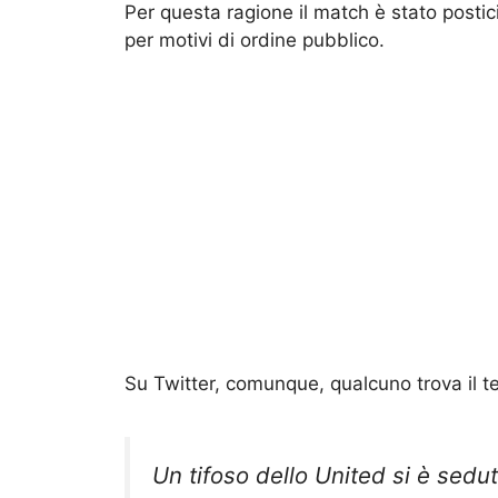
Per questa ragione il match è stato postici
per motivi di ordine pubblico.
Su Twitter, comunque, qualcuno trova il t
Un tifoso dello United si è sedu
tirato il pallone, fatto gol e mo