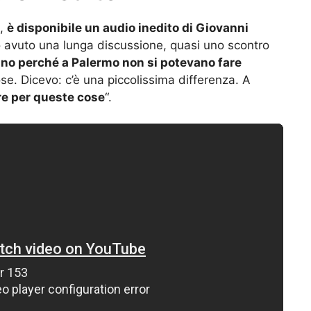
i,
è disponibile un audio inedito di Giovanni
ho avuto una lunga discussione, quasi uno scontro
ano perché a Palermo non si potevano fare
ose. Dicevo: c’è una piccolissima differenza. A
re per queste cose
“.