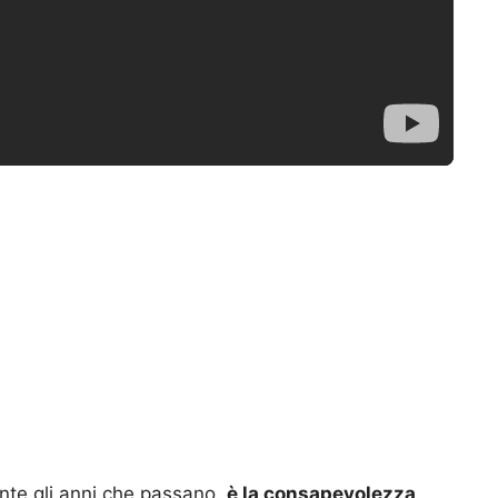
nte gli anni che passano,
è la consapevolezza