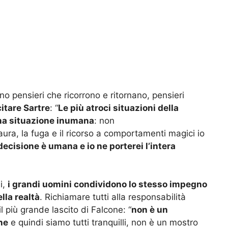
ono pensieri che ricorrono e ritornano, pensieri
itare Sartre
: “
Le più atroci situazioni della
una situazione inumana
: non
aura, la fuga e il ricorso a comportamenti magici io
ecisione è umana e io ne porterei l’intera
i,
i grandi uomini condividono lo stesso impegno
ella realtà
. Richiamare tutti alla responsabilità
il più grande lascito di Falcone: “
non è un
ne
e quindi siamo tutti tranquilli, non è un mostro