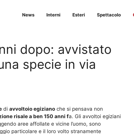
News
Interni
Esteri
Spettacolo
ni dopo: avvistato
una specie in via
e
di
avvoltoio egiziano
che si pensava non
zione risale a ben 150 anni f
a. Gli avvoltoi egiziani
uggendo aree affollate e vicine l’uomo, sono
ggio particolare e il loro volto stranamente