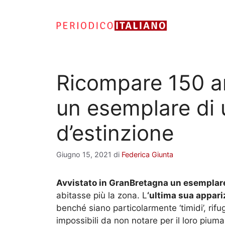
Vai
al
contenuto
Ricompare 150 an
un esemplare di 
d’estinzione
Giugno 15, 2021
di
Federica Giunta
Avvistato in GranBretagna un esemplar
abitasse più la zona. L
‘ultima sua appari
benché siano particolarmente ‘timidi’, rif
impossibili da non notare per il loro piuma